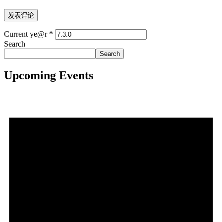
Current ye@r
*
Search
Search
Upcoming Events