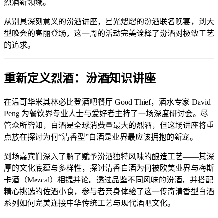
烈酒新领域。
从别具深刻意义的汾酒讲座，星光熠熠的汾酒联名晚宴，到大
型晚会的亮丽登场，这一周的活动完美诠释了汾酒对极致工艺
的追求。
重新定义烈酒：汾酒知识讲座
在温哥华米其林必比登酒吧餐厅 Good Thief，酒水专家 David
Peng 为餐饮界专业人士与爱好者主持了一场深度研讨会。尽
管众所皆知，白酒是全球消费量最大的烈酒，但这场讲座将重
点放在探讨为何“清香型”白酒是业界最应该拥抱的新宠。
到场嘉宾们深入了解了赋予汾酒独特风味的酿造工艺——其深
厚的文化底蕴与多样性，探讨清香白酒为何被欧美业界与梅斯
卡酒（Mezcal）相提并论。透过品鉴不同风味的汾酒，并搭配
精心挑选的佐酒小食，参与者亲身体验了这一传奇清香型白酒
系列如何完美连接中华传统工艺与现代酒吧文化。