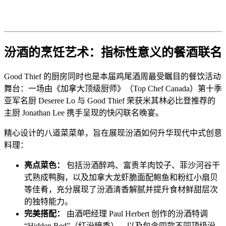
汾酒的烹饪艺术：指标性意义的餐酒联名
Good Thief 的厨房同时也是本届鸡尾酒周最受瞩目的餐饮活动
舞台：一场由《加拿大顶级厨师》（Top Chef Canada）第十季
亚军名厨 Deseree Lo 与 Good Thief 荣获米其林必比登推荐的
主厨 Jonathan Lee 携手呈现的快闪联名晚宴。
精心设计的八道菜菜单，旨在展现汾酒如何升华现代中式创意
料理：
亮点菜色：
包括汾酒醉鸡、富贵羊肉饺子、菲沙河谷干
式熟成鸭胸，以及加拿大龙虾脆面配鲍鱼和粉红小扇贝
等佳肴，充分展现了汾酒清香解腻并提升食材鲜甜层次
的独特能力。
完美搭配：
由酒吧经理 Paul Herbert 创作的汾酒特调
“Hidden Red”（红汾暗香），以及包含四款不同顶级汾