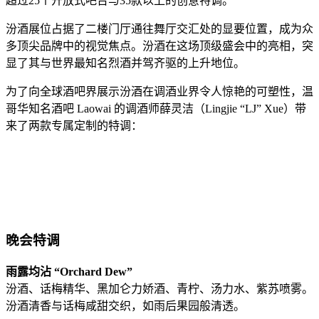
超过25个开放式吧台与35款以上的创意特调。
汾酒展位占据了二楼门厅通往舞厅交汇处的显要位置，成为众
多顶尖品牌中的视觉焦点。汾酒在这场顶级盛会中的亮相，突
显了其与世界最知名烈酒并驾齐驱的上升地位。
为了向全球酒吧界展示汾酒在调酒业界令人惊艳的可塑性，温
哥华知名酒吧 Laowai 的调酒师薛灵洁（Lingjie “LJ” Xue）带
来了两款专属定制的特调：
晚会特调
雨露均沾
“Orchard Dew”
汾酒、话梅精华、黑加仑力娇酒、青柠、汤力水、紫苏喷雾。
汾酒清香与话梅咸甜交织，如雨后果园般清透。